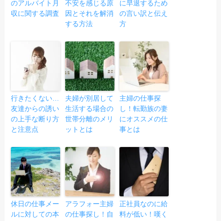
のアルバイト月
不安を感じる原
に早退するため
収に関する調査
因とそれを解消
の言い訳と伝え
する方法
方
行きたくない…
夫婦が別居して
主婦の仕事探
友達からの誘い
生活する場合の
し！転勤族の妻
の上手な断り方
世帯分離のメリ
にオススメの仕
と注意点
ットとは
事とは
休日の仕事メー
アラフォー主婦
正社員なのに給
ルに対しての本
の仕事探し！自
料が低い！嘆く