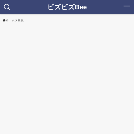
ビズビズBee
ホーム
緊張