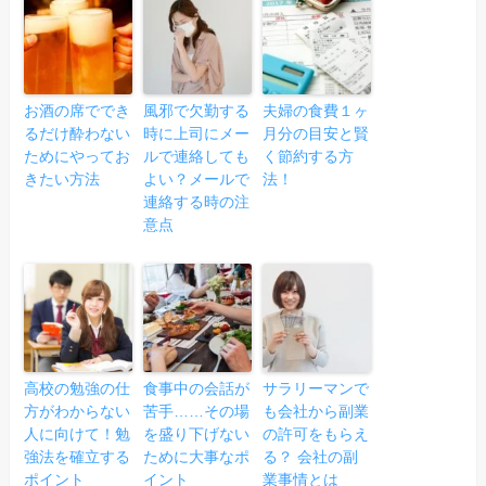
お酒の席ででき
風邪で欠勤する
夫婦の食費１ヶ
るだけ酔わない
時に上司にメー
月分の目安と賢
ためにやってお
ルで連絡しても
く節約する方
きたい方法
よい？メールで
法！
連絡する時の注
意点
高校の勉強の仕
食事中の会話が
サラリーマンで
方がわからない
苦手……その場
も会社から副業
人に向けて！勉
を盛り下げない
の許可をもらえ
強法を確立する
ために大事なポ
る？ 会社の副
ポイント
イント
業事情とは