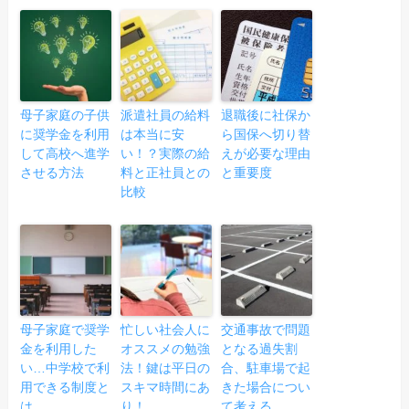
母子家庭の子供
派遣社員の給料
退職後に社保か
に奨学金を利用
は本当に安
ら国保へ切り替
して高校へ進学
い！？実際の給
えが必要な理由
させる方法
料と正社員との
と重要度
比較
母子家庭で奨学
忙しい社会人に
交通事故で問題
金を利用した
オススメの勉強
となる過失割
い…中学校で利
法！鍵は平日の
合、駐車場で起
用できる制度と
スキマ時間にあ
きた場合につい
は
り！
て考える