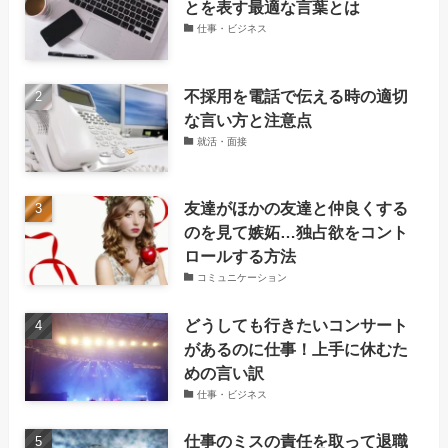
とを表す最適な言葉とは
仕事・ビジネス
不採用を電話で伝える時の適切
な言い方と注意点
就活・面接
友達がほかの友達と仲良くする
のを見て嫉妬…独占欲をコント
ロールする方法
コミュニケーション
どうしても行きたいコンサート
があるのに仕事！上手に休むた
めの言い訳
仕事・ビジネス
仕事のミスの責任を取って退職