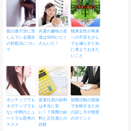
親の過干渉に苦
共通の趣味の友
独身女性が将来
しんでいる場合
達はSNSにたく
への不安を少し
の対処法につい
さんいた！
でも減らすため
て
に考えておきた
いこと
ポジティブでも
派遣社員の給料
就職活動の面接
ネガティブでも
は本当に安
で合格するため
ない中間のニュ
い！？実際の給
の話し方や態度
ートラル思考の
料と正社員との
のポイント
ススメ
比較