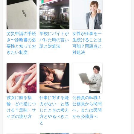
労災申請の手続
学校にバイトが
女性が仕事を一
き〜診断書の必
バレた時の言い
生続けることは
要性と知ってお
訳と対処法
可能？問題点と
きたい制度
対処法
彼女に贈る指
仕事に対する能
公務員の転職！
輪…どの指につ
力がない…と感
公務員から民間
ける？意味・サ
じたときの考え
へ、または民間
イズの測り方
方とやるべきこ
から公務員へ
と