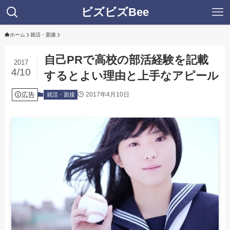
ビズビズBee
ホーム
就活・面接
自己PRで高校の部活経験を記載
2017
4/10
するとよい理由と上手なアピール
広告
2017年4月10日
就活・面接