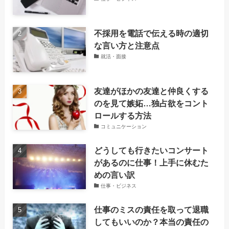
不採用を電話で伝える時の適切
な言い方と注意点
就活・面接
友達がほかの友達と仲良くする
のを見て嫉妬…独占欲をコント
ロールする方法
コミュニケーション
どうしても行きたいコンサート
があるのに仕事！上手に休むた
めの言い訳
仕事・ビジネス
仕事のミスの責任を取って退職
してもいいのか？本当の責任の