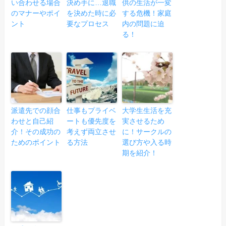
い合わせる場合
決め手に…退職
供の生活が一変
のマナーやポイ
を決めた時に必
する危機！家庭
ント
要なプロセス
内の問題に迫
る！
派遣先での顔合
仕事もプライベ
大学生生活を充
わせと自己紹
ートも優先度を
実させるため
介！その成功の
考えず両立させ
に！サークルの
ためのポイント
る方法
選び方や入る時
期を紹介！