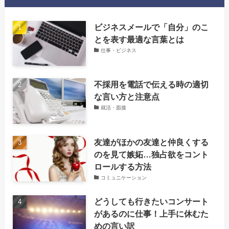
‌ビジネスメールで「自分」のこ
とを表す最適な言葉とは
仕事・ビジネス
不採用を電話で伝える時の適切
な言い方と注意点
就活・面接
友達がほかの友達と仲良くする
のを見て嫉妬…独占欲をコント
ロールする方法
コミュニケーション
どうしても行きたいコンサート
があるのに仕事！上手に休むた
めの言い訳