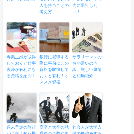
人を持つことの
内に退社した
考え方
い！
専業主婦が取得
銀行に就職する
サラリーマンの
しておくと仕事
際に事前にこの
お小遣いの内
復帰が有利にな
資格を取得して
訳、厳しい事情
る資格を紹介！
おくと有利！オ
と相場紹介
ススメ資格
週末予定の旅行
高卒と大卒の就
社会人が大学入
が台風！飛行機
職後の年収や将
試の勉強をする