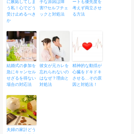
に嫉妬してしま
手な原因は障
ートも優先度を
う私！心でどう
害!?セルフチェ
考えず両立させ
受け止めるべき
ックと対処法
る方法
か
結婚式の参加を
彼女が元カレを
精神的な動揺が
急にキャンセル
忘れられないの
心臓をドキドキ
せざるを得ない
はなぜ？理由と
させる…その原
場合の対応法
対処法
因と対処法！
夫婦の家計どう