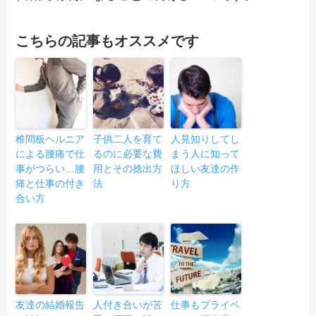
こちらの記事もオススメです
椎間板ヘルニア
子供二人を育て
人見知りしてし
による腰痛で仕
るのに必要な費
まう人に知って
事がつらい…腰
用とその捻出方
ほしい友達の作
痛と仕事の付き
法
り方
合い方
友達の結婚報告
人付き合いが苦
仕事もプライベ