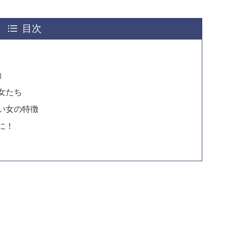
目次
動
女たち
い女の特徴
に！